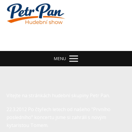
MENU
Vítejte na stránkách hudební skupiny Petr Pan.
22.3.2012 Po čtyřech letech od našeho "Prvního
posledního" koncertu jsme si zahráli s novým
kytaristou Tomem.