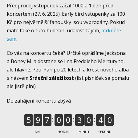
Předprodej vstupenek začal 1000 a 1 den před
koncertem (27. 6. 2025). Early bird vstupenky za 100
Kč pro nejvěrnější fanoušky jsou vyprodány. Pokud
máte také o tuto hudební událost zájem,
mrkněte
sem
.
Co vás na koncertu čeká? Určítě oprášíme Jacksona
a Boney M. a dostane se i na Freddieho Mercuryho,
ale hlavně: Petr Pan po 20 letech a křest nového alba
s názvem
Srdeční záležitost
(list písniček se pomalu
ale jistě plní).
Do zahájení koncertu zbývá
3
9
5
9
7
0
0
3
0
DNÍ
HODIN
MINUT
SEKUND