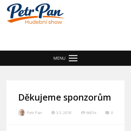
MENU
Děkujeme sponzorům
Petr Pan
3.3. 2018
6601x
0