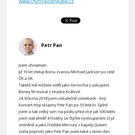
www.chytrypodnikatel.cz
Petr Pan
Jsem showman.
Již 10 let imituji ikonu zvanou Michael Jackson po celé
ČR a SR.
Taktéž mě můžete vidět jako černocha v uskupení
Boney M revival z Hradce Králové.
24. března 2018 jsem uskutečnil comeback - živý
koncert mojí skupiny Petr Pan po 10 letech. Splnil
jsem si tak velký sen: na pódiu před více jak 500 lidmi
jsem stál téměř 4 hodiny se čtyřmi vystoupeními (3 již
zmíněné a jako Freddie Mercury z kapely Queen
zcela poprvé). Jako Petr Pan jsem také v tento den