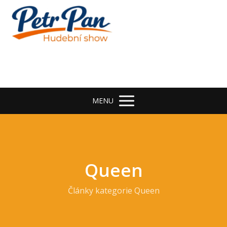
MENU
Queen
Články kategorie Queen