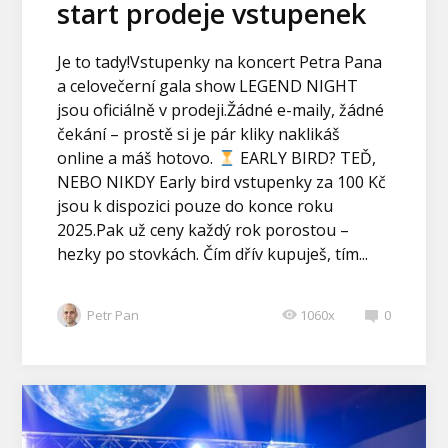
start prodeje vstupenek
Je to tady!Vstupenky na koncert Petra Pana
a celovečerní gala show LEGEND NIGHT
jsou oficiálně v prodeji.Žádné e-maily, žádné
čekání – prostě si je pár kliky naklikáš
online a máš hotovo.
EARLY BIRD? TEĎ,
NEBO NIKDY Early bird vstupenky za 100 Kč
jsou k dispozici pouze do konce roku
2025.Pak už ceny každý rok porostou –
hezky po stovkách. Čím dřív kupuješ, tím...
Petr Pan
1060x
0