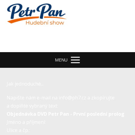
MENU
Jak jednoduché...
Napište nám e-mail na info@ph7.cz a zkopírujte
a doplňte vybraný text:
Objednávka DVD Petr Pan - První poslední prolog
Jméno a příjmení:
Ulice a čp.: