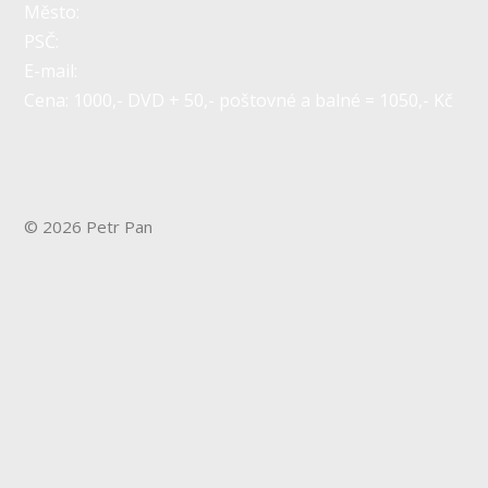
Město:
PSČ:
E-mail:
Cena: 1000,- DVD + 50,- poštovné a balné = 1050,- Kč
© 2026 Petr Pan