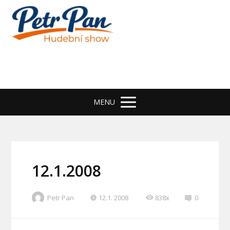
MENU
12.1.2008
Petr Pan
12.1. 2008
838x
0