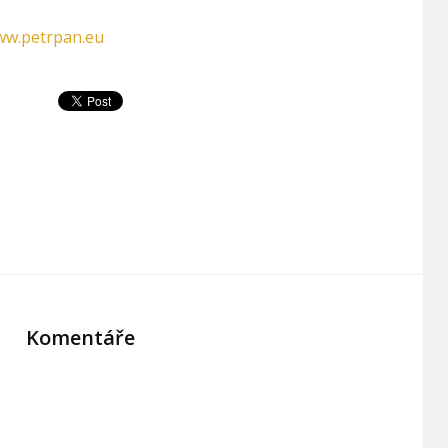
ww.petrpan.eu
Komentáře