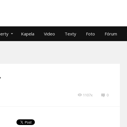
erty
Kapela
Video
Texty
Foto
Fórum
7
1107x
0