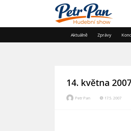
Aktuálně
Zprávy
Konc
14. května 200
Petr Pan
17.5. 2007