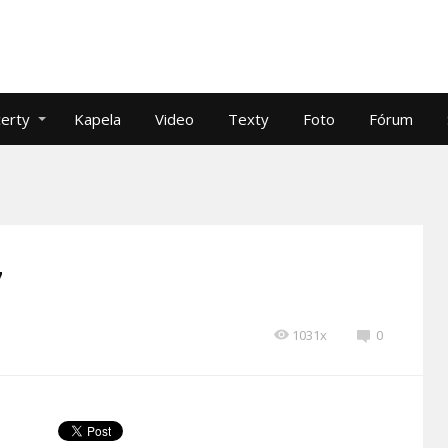
erty
Kapela
Video
Texty
Foto
Fórum
7
1031x
0