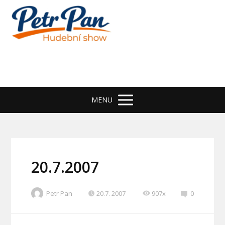
MENU
20.7.2007
Petr Pan
20.7. 2007
907x
0