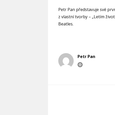
Petr Pan představuje své prv
z vlastní tvorby – „Letím živ
Beatles.
Petr Pan