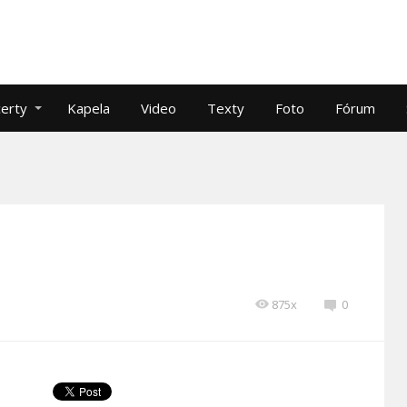
erty
Kapela
Video
Texty
Foto
Fórum
875x
0