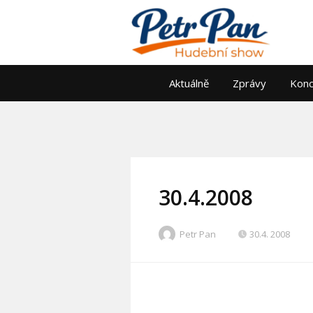
Aktuálně
Zprávy
Konc
30.4.2008
Petr Pan
30.4. 2008