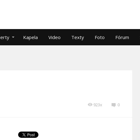
erty
Kapela
Video
Texty
Foto
Fórum
923x
0