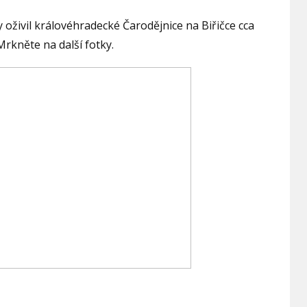
 oživil královéhradecké Čarodějnice na Biřičce cca
rkněte na další fotky.