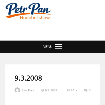
MENU
9.3.2008
Petr Pan
9.3. 2008
841x
0