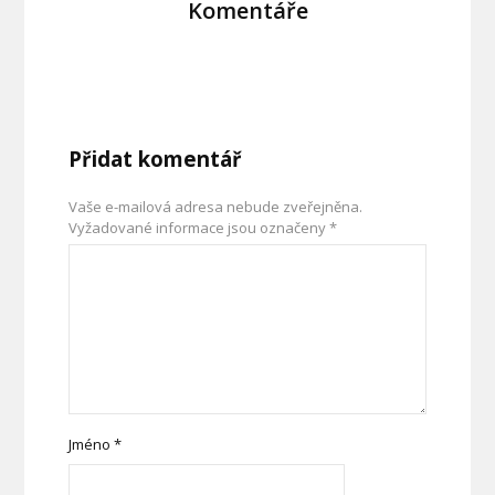
Komentáře
Přidat komentář
Vaše e-mailová adresa nebude zveřejněna.
Vyžadované informace jsou označeny
*
Jméno
*