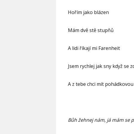
Hořím jako blázen
Mám dvě stě stupňů
A lidi říkají mi Farenheit
Jsem rychlej jak sny když se z
A z tebe chci mít pohádkovou
Bůh žehnej nám, já mám se p