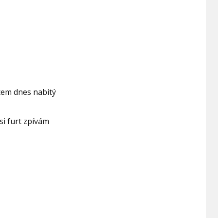
cem dnes nabitý
si furt zpívám