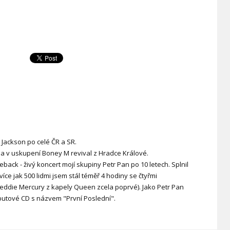
l Jackson po celé ČR a SR.
a v uskupení Boney M revival z Hradce Králové.
back - živý koncert mojí skupiny Petr Pan po 10 letech. Splnil
více jak 500 lidmi jsem stál téměř 4 hodiny se čtyřmi
Freddie Mercury z kapely Queen zcela poprvé). Jako Petr Pan
ebutové CD s názvem "První Poslední".