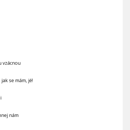
u vzácnou
á jak se mám, jé!
i
hnej nám