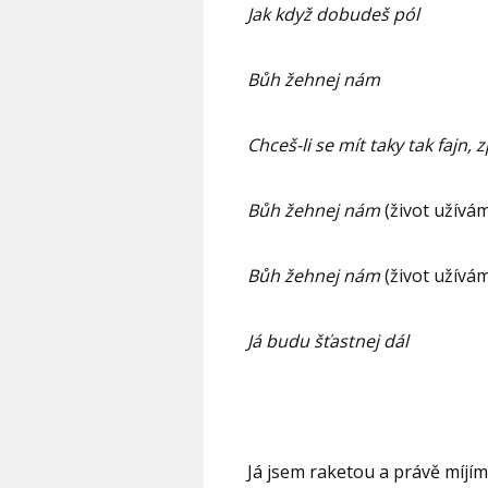
Jak když dobudeš pól
Bůh žehnej nám
Chceš-li se mít taky tak fajn, 
Bůh žehnej nám
(život užívá
Bůh žehnej nám
(život užívá
Já budu šťastnej dál
Já jsem raketou a právě míjí