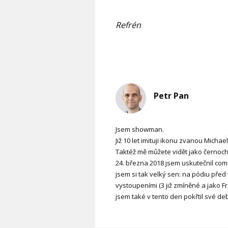
Refrén
Petr Pan
Jsem showman.
Již 10 let imituji ikonu zvanou Michae
Taktéž mě můžete vidět jako černoch
24. března 2018 jsem uskutečnil come
jsem si tak velký sen: na pódiu před 
vystoupeními (3 již zmíněné a jako 
jsem také v tento den pokřtil své d