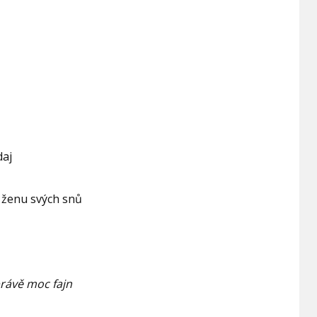
daj
 ženu svých snů
rávě moc fajn