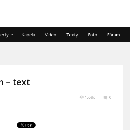
erty
Kapela
Video
Texty
Foto
Fórum
 – text
1558x
0