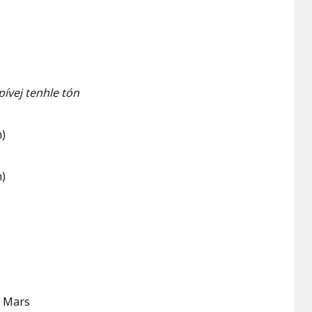
zpívej tenhle tón
m)
m)
m Mars