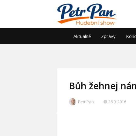
Aktuálně
Zprávy
Konc
Bůh žehnej nám
Petr Pan
28.9. 2016