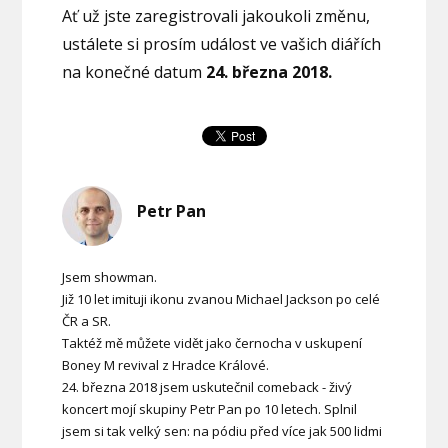
Ať už jste zaregistrovali jakoukoli změnu,
ustálete si prosím událost ve vašich diářích
na konečné datum
24. března 2018.
Petr Pan
Jsem showman.
Již 10 let imituji ikonu zvanou Michael Jackson po celé
ČR a SR.
Taktéž mě můžete vidět jako černocha v uskupení
Boney M revival z Hradce Králové.
24. března 2018 jsem uskutečnil comeback - živý
koncert mojí skupiny Petr Pan po 10 letech. Splnil
jsem si tak velký sen: na pódiu před více jak 500 lidmi