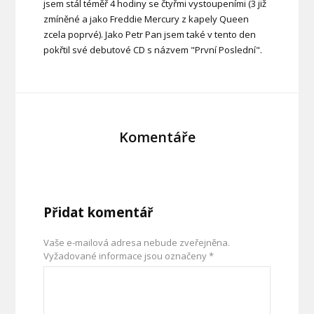
jsem stál téměř 4 hodiny se čtyřmi vystoupeními (3 již
zmíněné a jako Freddie Mercury z kapely Queen
zcela poprvé). Jako Petr Pan jsem také v tento den
pokřtil své debutové CD s názvem "První Poslední".
Komentáře
Přidat komentář
Vaše e-mailová adresa nebude zveřejněna.
Vyžadované informace jsou označeny
*