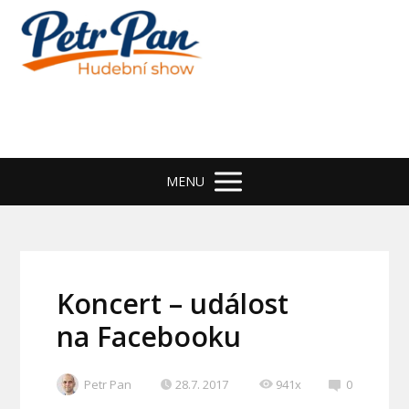
MENU
Koncert – událost
na Facebooku
Petr Pan
28.7. 2017
941x
0