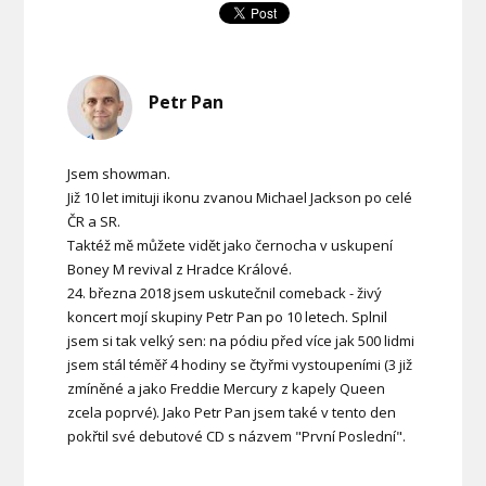
Petr Pan
Jsem showman.
Již 10 let imituji ikonu zvanou Michael Jackson po celé
ČR a SR.
Taktéž mě můžete vidět jako černocha v uskupení
Boney M revival z Hradce Králové.
24. března 2018 jsem uskutečnil comeback - živý
koncert mojí skupiny Petr Pan po 10 letech. Splnil
jsem si tak velký sen: na pódiu před více jak 500 lidmi
jsem stál téměř 4 hodiny se čtyřmi vystoupeními (3 již
zmíněné a jako Freddie Mercury z kapely Queen
zcela poprvé). Jako Petr Pan jsem také v tento den
pokřtil své debutové CD s názvem "První Poslední".