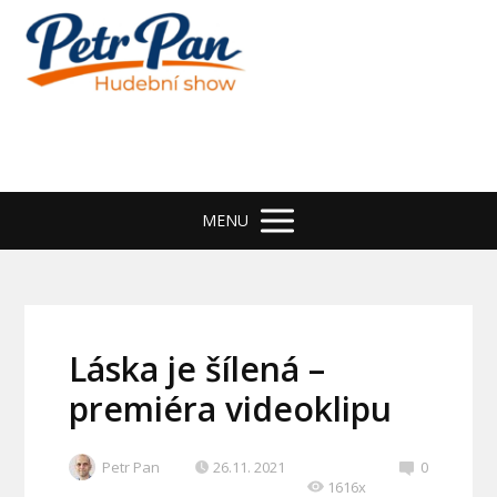
MENU
Láska je šílená –
premiéra videoklipu
Petr Pan
26.11. 2021
0
1616x