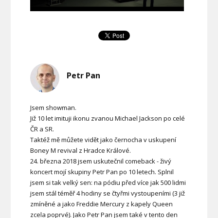
Petr Pan
Jsem showman.
Již 10 let imituji ikonu zvanou Michael Jackson po celé
ČR a SR.
Taktéž mě můžete vidět jako černocha v uskupení
Boney M revival z Hradce Králové.
24. března 2018 jsem uskutečnil comeback - živý
koncert mojí skupiny Petr Pan po 10 letech. Splnil
jsem si tak velký sen: na pódiu před více jak 500 lidmi
jsem stál téměř 4 hodiny se čtyřmi vystoupeními (3 již
zmíněné a jako Freddie Mercury z kapely Queen
zcela poprvé). Jako Petr Pan jsem také v tento den