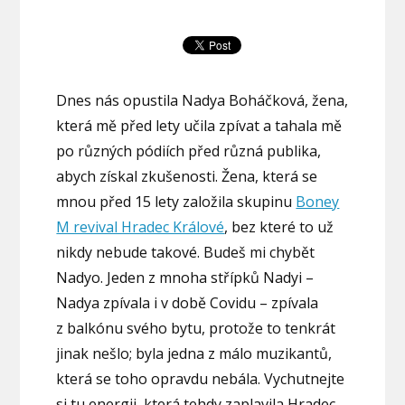
Dnes nás opustila Nadya Boháčková, žena,
která mě před lety učila zpívat a tahala mě
po různých pódiích před různá publika,
abych získal zkušenosti. Žena, která se
mnou před 15 lety založila skupinu
Boney
M revival Hradec Králové
, bez které to už
nikdy nebude takové. Budeš mi chybět
Nadyo. Jeden z mnoha střípků Nadyi –
Nadya zpívala i v době Covidu – zpívala
z balkónu svého bytu, protože to tenkrát
jinak nešlo; byla jedna z málo muzikantů,
která se toho opravdu nebála. Vychutnejte
si tu energii, která tehdy zaplavila Hradec