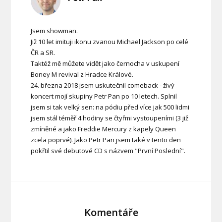
Jsem showman.
Již 10 let imituji ikonu zvanou Michael Jackson po celé
ČR a SR.
Taktéž mě můžete vidět jako černocha v uskupení
Boney M revival z Hradce Králové.
24. března 2018 jsem uskutečnil comeback - živý
koncert mojí skupiny Petr Pan po 10 letech. Splnil
jsem si tak velký sen: na pódiu před více jak 500 lidmi
jsem stál téměř 4 hodiny se čtyřmi vystoupeními (3 již
zmíněné a jako Freddie Mercury z kapely Queen
zcela poprvé). Jako Petr Pan jsem také v tento den
pokřtil své debutové CD s názvem "První Poslední".
Komentáře