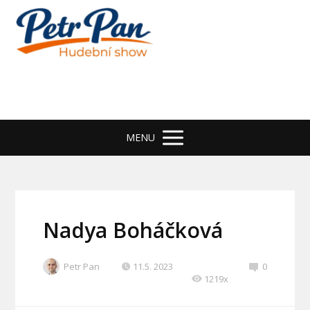
MENU
Nadya Boháčková
Petr Pan
11.5. 2023
0
1219x