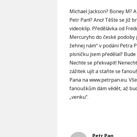
Michael Jackson? Boney M? A
Petr Pan!? Ano! Těšte se již b
videoklip. Předělávka od Fred
Mercuryho do české podoby 
žehnej nám“ v podání Petra P
písničku jsem předělal? Bude 
Nechte se překvapit! Nenecht
zážitek ujít a staňte se fano
Pana na www.petrpan.eu. Vš
fanouškům dám vědět, až bud
„venku“.
Petr Pan