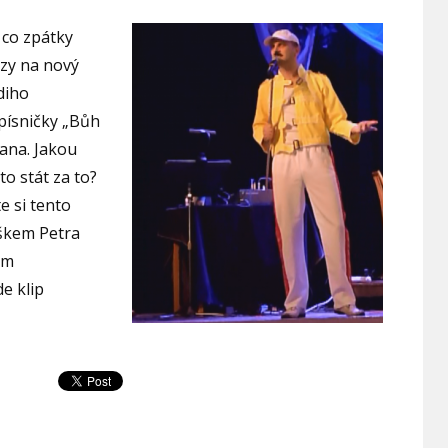
 co zpátky
rzy na nový
diho
písničky „Bůh
ana. Jakou
to stát za to?
e si tento
uškem Petra
em
e klip