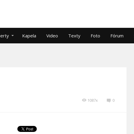
erty
Kapela
Video
Texty
Foto
Fórum
1087x
0