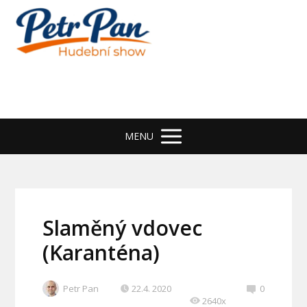
MENU
Slaměný vdovec
(Karanténa)
Petr Pan
22.4. 2020
0
2640x