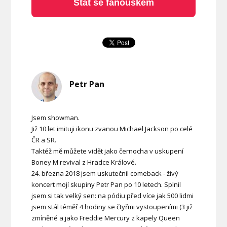
Stát se fanouškem
Petr Pan
Jsem showman.
Již 10 let imituji ikonu zvanou Michael Jackson po celé
ČR a SR.
Taktéž mě můžete vidět jako černocha v uskupení
Boney M revival z Hradce Králové.
24. března 2018 jsem uskutečnil comeback - živý
koncert mojí skupiny Petr Pan po 10 letech. Splnil
jsem si tak velký sen: na pódiu před více jak 500 lidmi
jsem stál téměř 4 hodiny se čtyřmi vystoupeními (3 již
zmíněné a jako Freddie Mercury z kapely Queen